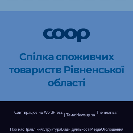
записів
Спілка споживчих
товариств Рівненської
області
Сайт працює на WordPress
Themeansar
|
Тема:Newsup за
.
Про нас
Правління
Структура
Види діяльності
Медіа
Оголошення