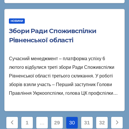
НОВИНИ
Збори Ради Споживспілки
Рівненської області
Сучасний менеджмент – платформа успіху 6
лютого відбулися треті збори Ради Споживспілки
Рівненської області третього скликання. У роботі
зборів взяли участь – Перший заступник Голови
Правління Укркоопспілки, голова ЦК профспілки…
Пагінація
1
…
29
30
31
32