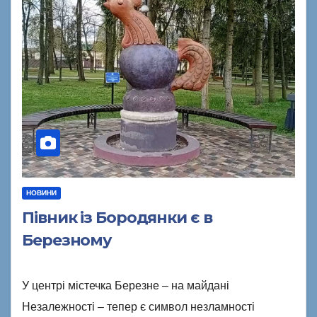
НОВИНИ
Півник із Бородянки є в
Березному
У центрі містечка Березне – на майдані
Незалежності – тепер є символ незламності