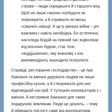
страви – люди середнього й старшого віку.
Щоб не лише смачно пообідати чи
повечеряти, а й отримати не менш
«смачні» емоції. А це в умовах війни – річ
важлива і навіть необхідна. Бо естетична
насолода бодай на певний час відволікає
від воєнних буднів, стає тією
«віддушиною», яку кожному з нас
рекомендують знаходити психологи.
Справді, ресторанне господарство – це про
бажання та вміння дарувати людям не лише
професійну кухню, а й створювати для них
відповідний настрій. У тутешніх кооператорів є і
вміння, й нестримне бажання для таких
подарунків землякам. Люди це цінують, – тому
й обирають послугу саме від кооператорів.