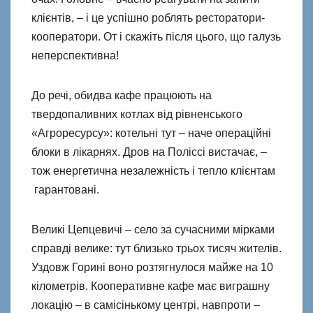
клієнтів, – і це успішно роблять ресторатори-
кооператори. От і скажіть після цього, що галузь
неперспективна!
До речі, обидва кафе працюють на
твердопаливних котлах від рівненського
«Агроресурсу»: котельні тут – наче операційні
блоки в лікарнях. Дров на Поліссі вистачає, –
тож енергетична незалежність і тепло клієнтам
гарантовані.
Великі Цепцевичі – село за сучасними мірками
справді велике: тут близько трьох тисяч жителів.
Уздовж Горині воно розтягнулося майже на 10
кілометрів. Кооперативне кафе має виграшну
локацію – в самісінькому центрі, навпроти –