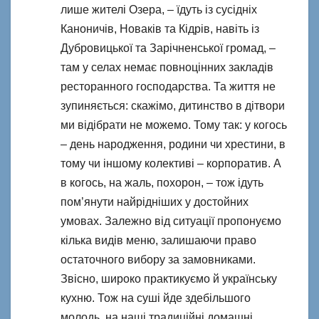
лише жителі Озера, – їдуть із сусідніх
Каноничів, Новаків та Кідрів, навіть із
Дубровицької та Зарічненської громад, –
там у селах немає повноцінних закладів
ресторанного господарства. Та життя не
зупиняється: скажімо, дитинство в дітвори
ми відібрати не можемо. Тому так: у когось
– день народження, родини чи хрестини, в
тому чи іншому колективі – корпоратив. А
в когось, на жаль, похорон, – тож ідуть
пом’янути найрідніших у достойних
умовах. Залежно від ситуації пропонуємо
кілька видів меню, залишаючи право
остаточного вибору за замовниками.
Звісно, широко практикуємо й українську
кухню. Тож на суші йде здебільшого
молодь, на наші традиційні домашні