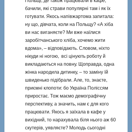
Польщі, де також працювали в кафе,
бачили, які страви популярні там і як їх
готувати. Якось напівжартома запитала:
ну що, дівчата, коли на Польщу? «А хіба
ви нас виганяєте? Ми вже наїлися
заробітчанського хліба, хочемо жити
вдома», – відповідають. Словом, ніхто
нікуди ні ногою, всі цінують роботу й
викладаються на повну. Щоправда, одна
жінка народила дитинку, – то заміну їй
швиденько підібрали. Але, то, знаєте,
приємні клопоти: бо Україна Поліссям
приростає. Тож маємо демографічну
перспективу, а значить, нам є для кого
працювати. Якось я заїхала в кафе у
вихідний, то нарахувала біля нього аж 60
скутерів, уявляєте? Молодь сьогодні