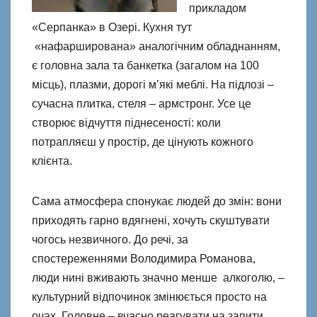
прикладом
«Серпанка» в Озері. Кухня тут
«нафарширована» аналогічним обладнанням,
є головна зала та банкетка (загалом на 100
місць), плазми, дорогі м’які меблі. На підлозі –
сучасна плитка, стеля – армстронг. Усе це
створює відчуття піднесеності: коли
потрапляєш у простір, де цінують кожного
клієнта.
Сама атмосфера спонукає людей до змін: вони
приходять гарно вдягнені, хочуть скуштувати
чогось незвичного. До речі, за
спостереженнями Володимира Романова,
люди нині вживають значно менше алкоголю, –
культурний відпочинок змінюється просто на
очах. Головне – вчасно реагувати на запити