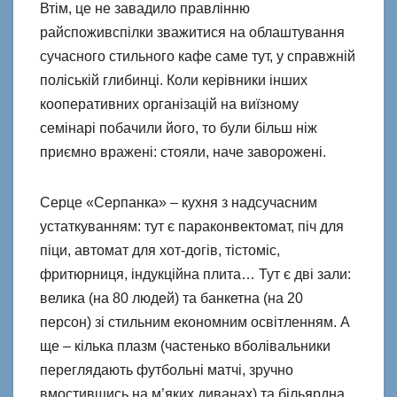
Втім, це не завадило правлінню
райспоживспілки зважитися на облаштування
сучасного стильного кафе саме тут, у справжній
поліській глибинці. Коли керівники інших
кооперативних організацій на виїзному
семінарі побачили його, то були більш ніж
приємно вражені: стояли, наче заворожені.
Серце «Серпанка» – кухня з надсучасним
устаткуванням: тут є параконвектомат, піч для
піци, автомат для хот-догів, тістоміс,
фритюрниця, індукційна плита… Тут є дві зали:
велика (на 80 людей) та банкетна (на 20
персон) зі стильним економним освітленням. А
ще – кілька плазм (частенько вболівальники
переглядають футбольні матчі, зручно
вмостившись на м’яких диванах) та більярдна