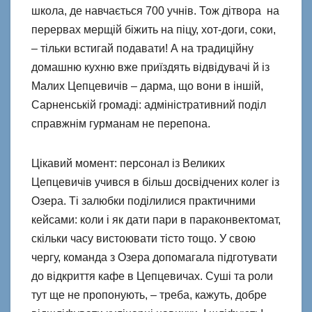
школа, де навчається 700 учнів. Тож дітвора на
перервах мерщій біжить на піцу, хот-доги, соки,
– тільки встигай подавати! А на традиційну
домашню кухню вже приїздять відвідувачі й із
Малих Цепцевичів – дарма, що вони в іншій,
Сарненській громаді: адміністративний поділ
справжнім гурманам не перепона.
Цікавий момент: персонал із Великих
Цепцевичів учився в більш досвідчених колег із
Озера. Ті залюбки поділилися практичними
кейсами: коли і як дати пари в параконвектомат,
скільки часу вистоювати тісто тощо. У свою
чергу, команда з Озера допомагала підготувати
до відкриття кафе в Цепцевичах. Суші та роли
тут ще не пропонують, – треба, кажуть, добре