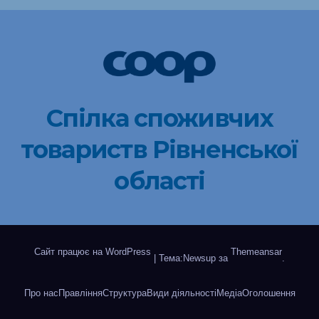
Спілка споживчих
товариств Рівненської
області
Сайт працює на WordPress
Themeansar
|
Тема:Newsup за
.
Про нас
Правління
Структура
Види діяльності
Медіа
Оголошення