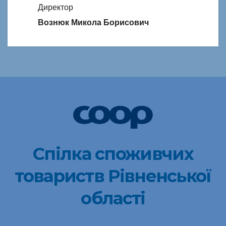
Директор
Вознюк Микола Борисович
Спілка споживчих
товариств Рівненської
області