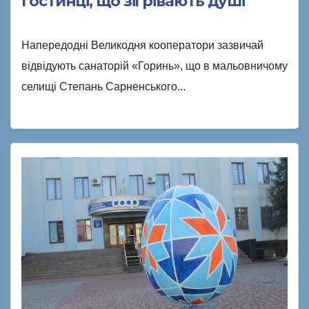
Гостинці, що зігрівають душі
Напередодні Великодня кооператори зазвичай
відвідують санаторій «Горинь», що в мальовничому
селищі Степань Сарненського...